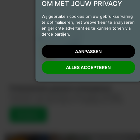
OM MET JOUW PRIVACY
Wij gebruiken cookies om uw gebruikservaring
te optimaliseren, het webverkeer te analyseren
en gerichte advertenties te kunnen tonen via
derde partijen.
AANPASSEN
ALLES ACCEPTEREN
Professionele autolock verhuisdozen
De autolock is een zelfsluitende, zware kwaliteit dubbelgolf
verhuisdoos, geen tape nodig en in 1 beweging op te zetten.
Bekijken