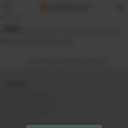
Verhuisdozenstore
.
nl
menu
Home
»
Tags
Tags
Voor 18.00 besteld, overmorgen in huis
Als beste beoordeeld 9.2/10
Gratis bezorging
Achteraf betalen mogelijk
Voor 18.00 besteld, is dezelfde dag verzonden
INFORMATIE
Algemene voorwaarden
Bestel- en betaalmethoden
Verzenden en retourneren
Klantenservice