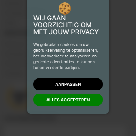
Klachten
Checklist verhuizen
WIJ GAAN
Blog
VOORZICHTIG OM
MET JOUW PRIVACY
BEDRIJFSGEGEVENS
Over ons
Wij gebruiken cookies om uw
gebruikservaring te optimaliseren,
Disclaimer
het webverkeer te analyseren en
gerichte advertenties te kunnen
Privacy Policy
tonen via derde partijen.
Sitemap
AANPASSEN
ALLES ACCEPTEREN
KLANTENBEOORDELINGEN